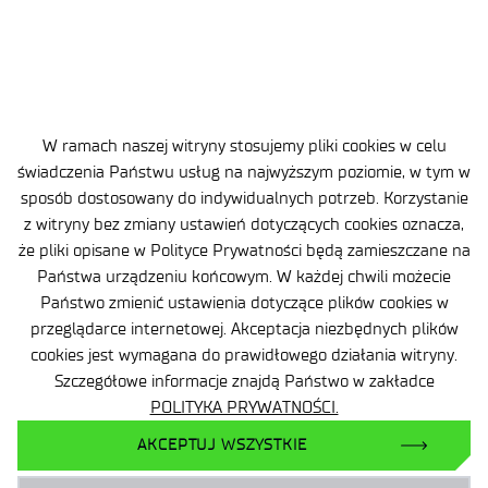
Brak opublikowanego wyniku naboru.
W ramach naszej witryny stosujemy pliki cookies w celu
świadczenia Państwu usług na najwyższym poziomie, w tym w
sposób dostosowany do indywidualnych potrzeb. Korzystanie
z witryny bez zmiany ustawień dotyczących cookies oznacza,
że pliki opisane w Polityce Prywatności będą zamieszczane na
APLIKUJ TERAZ
Państwa urządzeniu końcowym. W każdej chwili możecie
Państwo zmienić ustawienia dotyczące plików cookies w
POWRÓT DO LISTY OFERT
przeglądarce internetowej. Akceptacja niezbędnych plików
cookies jest wymagana do prawidłowego działania witryny.
PRZEJDŹ DO LISTY WYNIKÓW
Szczegółowe informacje znajdą Państwo w zakładce
NABORÓW
POLITYKA PRYWATNOŚCI.
AKCEPTUJ WSZYSTKIE