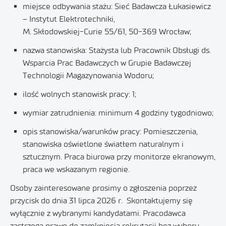
miejsce odbywania stażu: Sieć Badawcza Łukasiewicz
– Instytut Elektrotechniki,
M. Skłodowskiej-Curie 55/61, 50-369 Wrocław;
nazwa stanowiska: Stażysta lub Pracownik Obsługi ds.
Wsparcia Prac Badawczych w Grupie Badawczej
Technologii Magazynowania Wodoru;
ilość wolnych stanowisk pracy: 1;
wymiar zatrudnienia: minimum 4 godziny tygodniowo;
opis stanowiska/warunków pracy: Pomieszczenia,
stanowiska oświetlone światłem naturalnym i
sztucznym. Praca biurowa przy monitorze ekranowym,
praca we wskazanym regionie.
Osoby zainteresowane prosimy o zgłoszenia poprzez
przycisk do dnia 31 lipca 2026 r.
Skontaktujemy się
wyłącznie z wybranymi kandydatami. Pracodawca
zastrzega prawo do zamknięcia rekrutacji bez wyboru