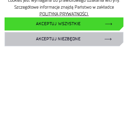
cookies jest wymagana do prawidłowego działania witryny.
APLIKUJ TERAZ
Szczegółowe informacje znajdą Państwo w zakładce
POLITYKA PRYWATNOŚCI.
POWRÓT DO LISTY OFERT
AKCEPTUJ WSZYSTKIE
PRZEJDŹ DO LISTY WYNIKÓW
AKCEPTUJ NIEZBĘDNE
NABORÓW