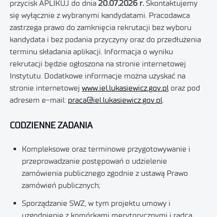
przycisk APLIKUJ do dnia
20.07.2026
r.
Skontaktujemy
się wyłącznie z wybranymi kandydatami. Pracodawca
zastrzega prawo do zamknięcia rekrutacji bez wyboru
kandydata i bez podania przyczyny oraz do przedłużenia
terminu składania aplikacji. Informacja o wyniku
rekrutacji będzie ogłoszona na stronie internetowej
Instytutu. Dodatkowe informacje można uzyskać na
stronie internetowej
www.iel.lukasiewicz.gov.pl
oraz pod
adresem e-mail:
praca@iel.lukasiewicz.gov.pl
.
CODZIENNE ZADANIA
Kompleksowe oraz terminowe przygotowywanie i
przeprowadzanie postępowań o udzielenie
zamówienia publicznego zgodnie z ustawą Prawo
zamówień publicznych;
Sporządzanie SWZ, w tym projektu umowy i
uzgodnienie z komórkami merytorycznymi i radcą