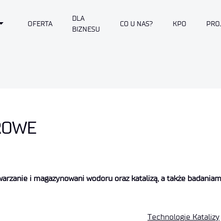
DLA
Toggle Dropdown
OFERTA
CO U NAS?
KPO
PRO
BIZNESU
ROWE
warzanie i magazynowani wodoru oraz katalizą, a także badania
Technologie Katalizy