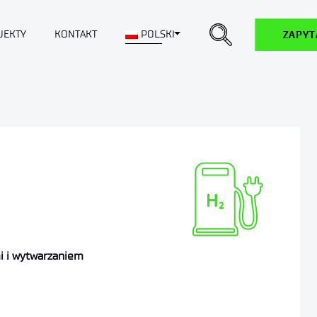
Toggle Dropdown
JEKTY
KONTAKT
POLSKI
ZAPYT
mi i wytwarzaniem