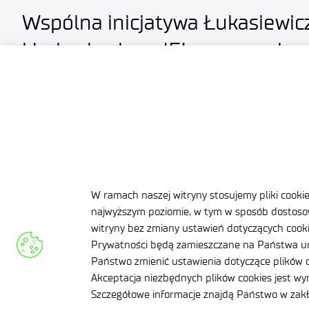
Wspólna inicjatywa Łukasiewic
i Łukasiewicz – IEL na rzecz b
energetycznego i rozwoju inno
2026-05-29
3 MIN
Europejski patent dla elementu
W ramach naszej witryny stosujemy pliki cooki
najwyższym poziomie, w tym w sposób dostosow
DTH
witryny bez zmiany ustawień dotyczących cookie
Prywatności będą zamieszczane na Państwa ur
2026-05-13
3 MIN
Państwo zmienić ustawienia dotyczące plików c
Akceptacja niezbędnych plików cookies jest w
Szczegółowe informacje znajdą Państwo w za