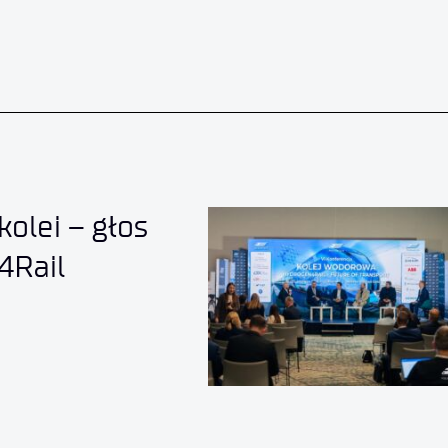
olei – głos
4Rail