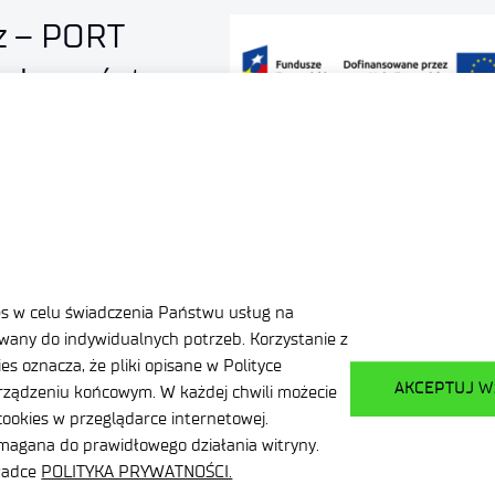
z – PORT
ezpieczeństwa
wacji
 technologii
es w celu świadczenia Państwu usług na
any do indywidualnych potrzeb. Korzystanie z
s oznacza, że pliki opisane w Polityce
AKCEPTUJ W
ządzeniu końcowym. W każdej chwili możecie
ookies w przeglądarce internetowej.
ymagana do prawidłowego działania witryny.
kładce
POLITYKA PRYWATNOŚCI.