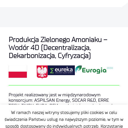
Produkcja Zielonego Amoniaku –
Wodór 4D (Decentralizacja,
Dekarbonizacja, Cyfryzacja)
Projekt realizowany jest w międzynarodowym
konsorcjum: ASPILSAN Energy, SOCAR R&D, ERRE
TECH, TMBK, FUDA, BEIA podmiotów pochodzących
Turcji, Portugalii Węgier Austrii i Polski.
W ramach naszej witryny stosujemy pliki cookies w celu
świadczenia Państwu usług na najwyższym poziomie, w tym w
sposób dostosowany do indywidualnych potrzeb. Korzystanie